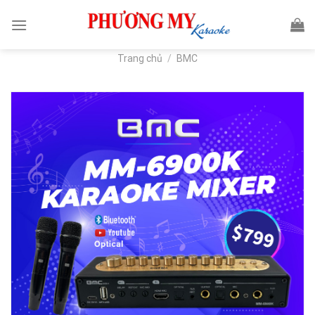
Skip
to
content
Trang chủ
/
BMC