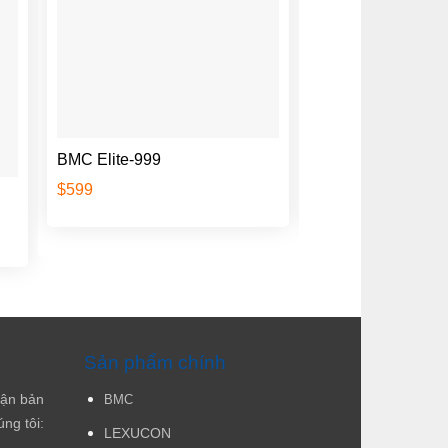
BMC Elite-999
BMC PKS-8001
$
599
$
899
Sản phẩm chính
hận bản
BMC
ng tôi:
LEXUCON