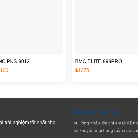
MC PKS-9012
BMC ELITE-999PRO
1100
$
1275
Đăng ký nhận tin
 trải nghiệm tốt nhất cho
Vui lòng nhập địa chỉ email để n
tin khuyến mại hàng tuần của chú