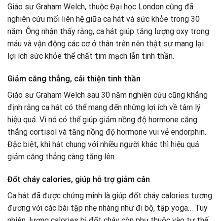
Giáo sư Graham Welch, thuộc Đại học London cũng đã
nghiên cứu mối liên hệ giữa ca hát và sức khỏe trong 30
năm. Ông nhận thấy rằng, ca hát giúp tăng lượng oxy trong
máu và vận động các cơ ở thân trên nên thật sự mang lại
lợi ích sức khỏe thể chất tim mạch lẫn tinh thần.
Giảm căng thẳng, cải thiện tinh thần
Giáo sư Graham Welch sau 30 năm nghiên cứu cũng khẳng
định rằng ca hát có thể mang đến những lợi ích về tâm lý
hiệu quả. Vì nó có thể giúp giảm nồng độ hormone căng
thẳng cortisol và tăng nồng độ hormone vui vẻ endorphin.
Đặc biệt, khi hát chung với nhiều người khác thì hiệu quả
giảm căng thẳng càng tăng lên.
Đốt cháy calories, giúp hỗ trợ giảm cân
Ca hát đã được chứng minh là giúp đốt cháy calories tương
đương với các bài tập nhẹ nhàng như đi bộ, tập yoga… Tuy
nhiên, lượng calories bị đốt cháy còn phụ thuộc vào tư thế