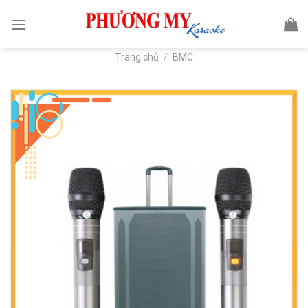
Skip
to
content
Trang chủ
/
BMC