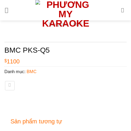
Skip
to
content
Trang chủ
/
BMC
BMC PKS-Q5
$
1100
Danh mục:
BMC
Sản phẩm tương tự